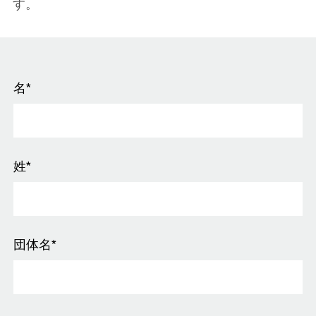
す。
名*
姓*
団体名*